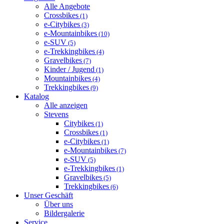
Alle Angebote
Crossbikes
(1)
e-Citybikes
(3)
e-Mountainbikes
(10)
e-SUV
(5)
e-Trekkingbikes
(4)
Gravelbikes
(7)
Kinder / Jugend
(1)
Mountainbikes
(4)
Trekkingbikes
(9)
Katalog
Alle anzeigen
Stevens
Citybikes
(1)
Crossbikes
(1)
e-Citybikes
(1)
e-Mountainbikes
(7)
e-SUV
(5)
e-Trekkingbikes
(1)
Gravelbikes
(5)
Trekkingbikes
(6)
Unser Geschäft
Über uns
Bildergalerie
Service