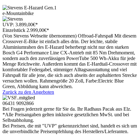
e-Mountainbike
UVP:
3.899,00
€
*
Einzelstück
2.999
,
00
€
*
(Von Stevens Webseite übernommen) Offroad-Fahrspaß Mit diesem
Crossover-E-Bike ist einfach alles drin. Der leichte, stabile
Aluminiumrahen des E-Hazard beherbergt nicht nur den starken
Bosch G4 Performance Line CX-Antrieb mit 85 Nm Drehmoment,
sondern auch den zuverlässigen PowerTube 500 Wh-Akku für jede
Menge Reichweite. Außerdem kommt das E-Hardtail-Crossover mit
komfortabler Federgabel, stimmiger Alltagsausstattung und viel
Fahrspaß für alle jene, die sich auch abseits der asphaltierten Strecke
versuchen wollen. Rahmengröße 20 Zoll, Farbe:Electric Blue
Green, Abbildung kann abweichen.
Zurück zu den Angeboten
06431 9092866
Bei Fragen jederzeit gerne für Sie da. Ihr Radhaus Pacak aus Elz.
*Alle Preisangaben gelten inklusive gesetzlichen MwSt. und bei
Selbstabholung.
Bei Preisen, die mit "UVP" gekennzeichnet sind, handelt es sich um
die unverbindliche Preisempfehlung des Herstellers/Lieferanten.