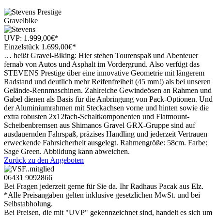
Gravelbike
UVP:
1.999,00
€
*
Einzelstück
1.699
,
00
€
*
… heißt Gravel-Biking: Hier stehen Tourenspaß und Abenteuer
fernab von Autos und Asphalt im Vordergrund. Also verfügt das
STEVENS Prestige über eine innovative Geometrie mit längerem
Radstand und deutlich mehr Reifenfreiheit (45 mm!) als bei unseren
Gelände-Rennmaschinen. Zahlreiche Gewindeösen an Rahmen und
Gabel dienen als Basis für die Anbringung von Pack-Optionen. Und
der Aluminiumrahmen mit Steckachsen vorne und hinten sowie die
extra robusten 2x12fach-Schaltkomponenten und Flatmount-
Scheibenbremsen aus Shimanos Gravel GRX-Gruppe sind auf
ausdauernden Fahrspaß, präzises Handling und jederzeit Vertrauen
erweckende Fahrsicherheit ausgelegt. Rahmengröße: 58cm. Farbe:
Sage Green. Abbildung kann abweichen.
Zurück zu den Angeboten
06431 9092866
Bei Fragen jederzeit gerne für Sie da. Ihr Radhaus Pacak aus Elz.
*Alle Preisangaben gelten inklusive gesetzlichen MwSt. und bei
Selbstabholung.
Bei Preisen, die mit "UVP" gekennzeichnet sind, handelt es sich um