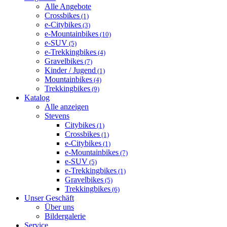
Alle Angebote
Crossbikes
(1)
e-Citybikes
(3)
e-Mountainbikes
(10)
e-SUV
(5)
e-Trekkingbikes
(4)
Gravelbikes
(7)
Kinder / Jugend
(1)
Mountainbikes
(4)
Trekkingbikes
(9)
Katalog
Alle anzeigen
Stevens
Citybikes
(1)
Crossbikes
(1)
e-Citybikes
(1)
e-Mountainbikes
(7)
e-SUV
(5)
e-Trekkingbikes
(1)
Gravelbikes
(5)
Trekkingbikes
(6)
Unser Geschäft
Über uns
Bildergalerie
Service