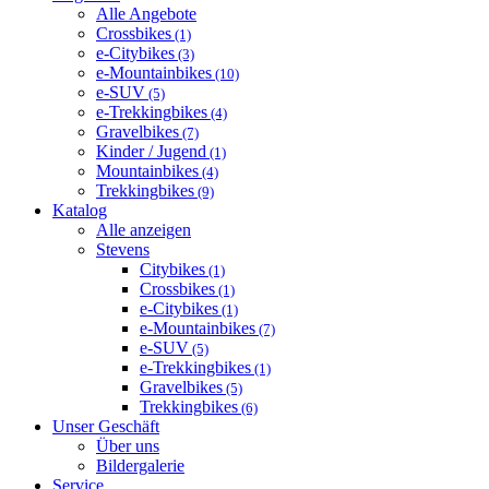
Alle Angebote
Crossbikes
(1)
e-Citybikes
(3)
e-Mountainbikes
(10)
e-SUV
(5)
e-Trekkingbikes
(4)
Gravelbikes
(7)
Kinder / Jugend
(1)
Mountainbikes
(4)
Trekkingbikes
(9)
Katalog
Alle anzeigen
Stevens
Citybikes
(1)
Crossbikes
(1)
e-Citybikes
(1)
e-Mountainbikes
(7)
e-SUV
(5)
e-Trekkingbikes
(1)
Gravelbikes
(5)
Trekkingbikes
(6)
Unser Geschäft
Über uns
Bildergalerie
Service