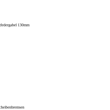
ftfedergabel 130mm
cheibenbremsen