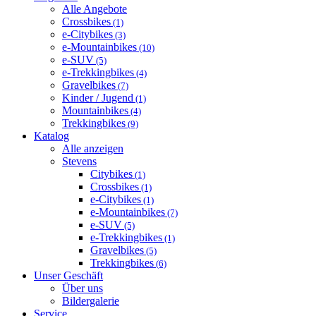
Alle Angebote
Crossbikes
(1)
e-Citybikes
(3)
e-Mountainbikes
(10)
e-SUV
(5)
e-Trekkingbikes
(4)
Gravelbikes
(7)
Kinder / Jugend
(1)
Mountainbikes
(4)
Trekkingbikes
(9)
Katalog
Alle anzeigen
Stevens
Citybikes
(1)
Crossbikes
(1)
e-Citybikes
(1)
e-Mountainbikes
(7)
e-SUV
(5)
e-Trekkingbikes
(1)
Gravelbikes
(5)
Trekkingbikes
(6)
Unser Geschäft
Über uns
Bildergalerie
Service