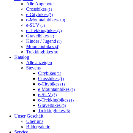
Alle Angebote
Crossbikes
(1)
e-Citybikes
(3)
e-Mountainbikes
(10)
e-SUV
(5)
e-Trekkingbikes
(4)
Gravelbikes
(7)
Kinder / Jugend
(1)
Mountainbikes
(4)
Trekkingbikes
(9)
Katalog
Alle anzeigen
Stevens
Citybikes
(1)
Crossbikes
(1)
e-Citybikes
(1)
e-Mountainbikes
(7)
e-SUV
(5)
e-Trekkingbikes
(1)
Gravelbikes
(5)
Trekkingbikes
(6)
Unser Geschäft
Über uns
Bildergalerie
Service