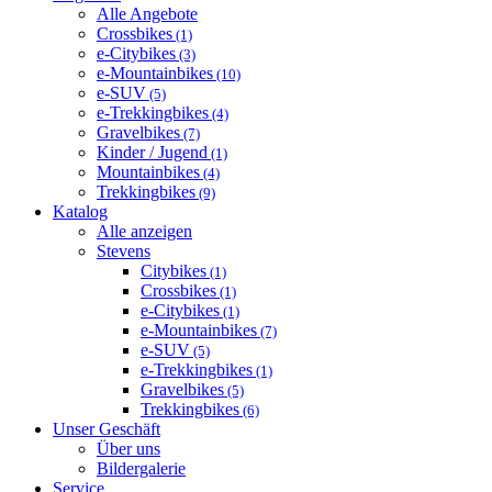
Alle Angebote
Crossbikes
(1)
e-Citybikes
(3)
e-Mountainbikes
(10)
e-SUV
(5)
e-Trekkingbikes
(4)
Gravelbikes
(7)
Kinder / Jugend
(1)
Mountainbikes
(4)
Trekkingbikes
(9)
Katalog
Alle anzeigen
Stevens
Citybikes
(1)
Crossbikes
(1)
e-Citybikes
(1)
e-Mountainbikes
(7)
e-SUV
(5)
e-Trekkingbikes
(1)
Gravelbikes
(5)
Trekkingbikes
(6)
Unser Geschäft
Über uns
Bildergalerie
Service