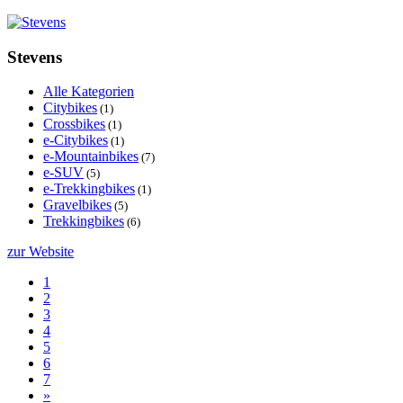
Stevens
Alle Kategorien
Citybikes
(1)
Crossbikes
(1)
e-Citybikes
(1)
e-Mountainbikes
(7)
e-SUV
(5)
e-Trekkingbikes
(1)
Gravelbikes
(5)
Trekkingbikes
(6)
zur Website
1
2
3
4
5
6
7
»