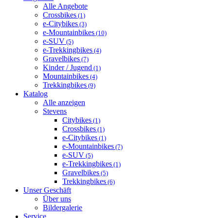
Alle Angebote
Crossbikes
(1)
e-Citybikes
(3)
e-Mountainbikes
(10)
e-SUV
(5)
e-Trekkingbikes
(4)
Gravelbikes
(7)
Kinder / Jugend
(1)
Mountainbikes
(4)
Trekkingbikes
(9)
Katalog
Alle anzeigen
Stevens
Citybikes
(1)
Crossbikes
(1)
e-Citybikes
(1)
e-Mountainbikes
(7)
e-SUV
(5)
e-Trekkingbikes
(1)
Gravelbikes
(5)
Trekkingbikes
(6)
Unser Geschäft
Über uns
Bildergalerie
Service