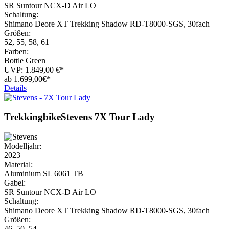
SR Suntour NCX-D Air LO
Schaltung:
Shimano Deore XT Trekking Shadow RD-T8000-SGS, 30fach
Größen:
52, 55, 58, 61
Farben:
Bottle Green
UVP:
1.849,00
€*
ab
1.699,
00€*
Details
Trekkingbike
Stevens
7X Tour Lady
Modelljahr:
2023
Material:
Aluminium SL 6061 TB
Gabel:
SR Suntour NCX-D Air LO
Schaltung:
Shimano Deore XT Trekking Shadow RD-T8000-SGS, 30fach
Größen:
46, 50, 54