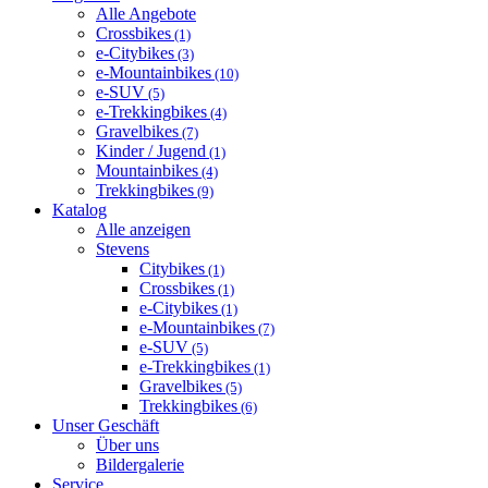
Alle Angebote
Crossbikes
(1)
e-Citybikes
(3)
e-Mountainbikes
(10)
e-SUV
(5)
e-Trekkingbikes
(4)
Gravelbikes
(7)
Kinder / Jugend
(1)
Mountainbikes
(4)
Trekkingbikes
(9)
Katalog
Alle anzeigen
Stevens
Citybikes
(1)
Crossbikes
(1)
e-Citybikes
(1)
e-Mountainbikes
(7)
e-SUV
(5)
e-Trekkingbikes
(1)
Gravelbikes
(5)
Trekkingbikes
(6)
Unser Geschäft
Über uns
Bildergalerie
Service